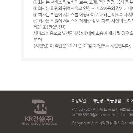
② 회사는 서비스용 설비의 보수, 교체, 정기점검, 공사 등
③ 회사는 회원의 귀책사유로 인한 서비스이용의 장애에 대
④ 회사는 회원이 서비스를 이용하여 기대하는 이익이나 서
⑤ 회사는 회원이 서비스에 게재한 정보, 자료, 사실의 신뢰
제21조(관할법원)
서비스 이용으로 발생한 분쟁에 대해 소송이 제기 될 경우
부 칙
(시행일) 이 약관은 2021년 02월 02일부터 시행합니다.
이용약관
개인정보취급방침
이
(우:58750) 전라남도 목포시 평화로 3
kr2856900@naver.com
｜
Tel :
0
Copyright ⓒ 케이알건설 주식회사 All r